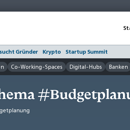
St
sucht Gründer
Krypto
Startup Summit
en
Co-Working-Spaces
Digital-Hubs
Banken
Thema #Budgetplan
dgetplanung