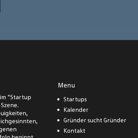
Menu
eim "Startup
Startups
-Szene.
Kalender
euigkeiten,
Gründer sucht Gründer
eichgesinnten,
eigenen
Kontakt
folg beginnt