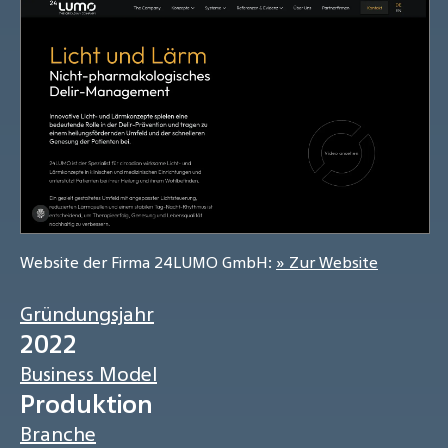
Website der Firma 24LUMO GmbH:
» Zur Website
Gründungsjahr
2022
Business Model
Produktion
Branche