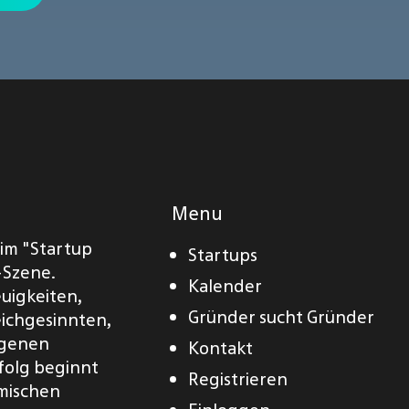
Menu
eim "Startup
Startups
-Szene.
Kalender
euigkeiten,
Gründer sucht Gründer
eichgesinnten,
eigenen
Kontakt
folg beginnt
Registrieren
amischen