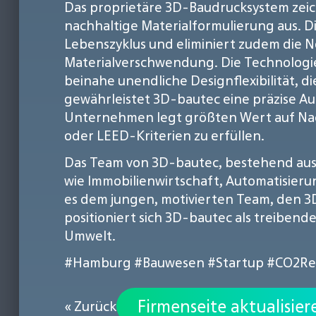
Das proprietäre 3D-Baudrucksystem zeic
nachhaltige Materialformulierung aus. D
Lebenszyklus und eliminiert zudem die
Materialverschwendung. Die Technologie
beinahe unendliche Designflexibilität, d
gewährleistet 3D-bautec eine präzise A
Unternehmen legt größten Wert auf Nach
oder LEED-Kriterien zu erfüllen.
Das Team von 3D-bautec, bestehend aus C
wie Immobilienwirtschaft, Automatisieru
es dem jungen, motivierten Team, den 3D
positioniert sich 3D-bautec als treiben
Umwelt.
#Hamburg
#Bauwesen
#Startup
#CO2Re
Firmenseite aktualisier
« Zurück