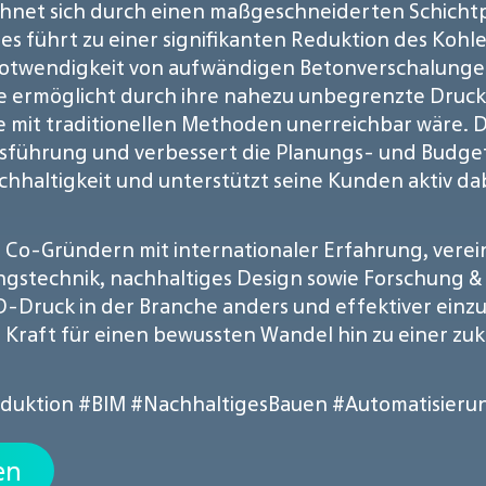
hnet sich durch einen maßgeschneiderten Schichtpr
ies führt zu einer signifikanten Reduktion des K
 Notwendigkeit von aufwändigen Betonverschalunge
 ermöglicht durch ihre nahezu unbegrenzte Druckf
ie mit traditionellen Methoden unerreichbar wäre. 
usführung und verbessert die Planungs- und Budget
haltigkeit und unterstützt seine Kunden aktiv dab
o-Gründern mit internationaler Erfahrung, vereint
ngstechnik, nachhaltiges Design sowie Forschung &
-Druck in der Branche anders und effektiver einzu
de Kraft für einen bewussten Wandel hin zu einer 
duktion
#BIM
#NachhaltigesBauen
#Automatisieru
en