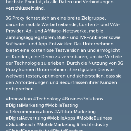
höchste Priorität, da alle Daten und Verbindungen
verschlüsselt sind.
3G Proxy richtet sich an eine breite Zielgruppe,
darunter mobile Werbetreibende, Content- und VAS-
Provider, Ad- und Affiliate-Netzwerke, mobile
Zahlungsaggregatoren, Bulk- und IVR-Anbieter sowie
Software- und App-Entwickler. Das Unternehmen
bietet eine kostenlose Testversion an und ermöglicht
es Kunden, eine Demo zu vereinbaren, um die Vorteile
der Technologie zu erleben. Durch die Nutzung von 3G
Proxy können Unternehmen ihre digitalen Dienste
weltweit testen, optimieren und sicherstellen, dass sie
den Anforderungen und Bedürfnissen ihrer Kunden
entsprechen.
#Innovation
#Technology
#BusinessSolutions
#DigitalMarketing
#MobileTesting
#Telecommunications
#AffiliateMarketing
#DigitalAdvertising
#MobileApps
#MobileBusiness
#GlobalReach
#MobileMarketing
#TechIndustry
#GlobalConnectivity
#DigitalServices