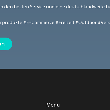
n den besten Service und eine deutschlandweite L
rprodukte
#E-Commerce
#Freizeit
#Outdoor
#Ver
en
Menu