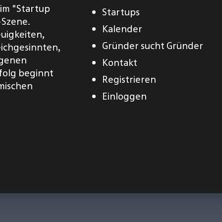
eim "Startup
Startups
-Szene.
Kalender
euigkeiten,
Gründer sucht Gründer
eichgesinnten,
eigenen
Kontakt
folg beginnt
Registrieren
amischen
Einloggen