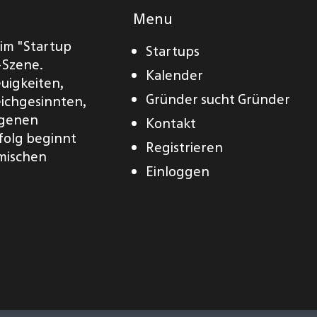
Menu
eim "Startup
Startups
-Szene.
Kalender
euigkeiten,
Gründer sucht Gründer
eichgesinnten,
eigenen
Kontakt
folg beginnt
Registrieren
amischen
Einloggen