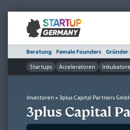
Beratung
Female Founders
Gründer 
Startups
Acceleratoren
Inkubator
Investoren
» 3plus Capital Partners Gmb
3plus Capital P