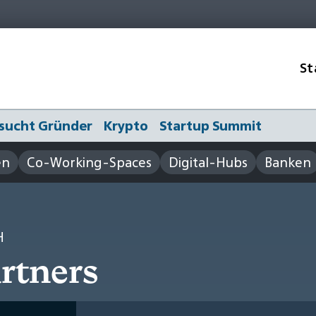
St
sucht Gründer
Krypto
Startup Summit
en
Co-Working-Spaces
Digital-Hubs
Banken
H
artners