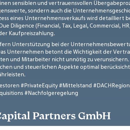
einen sensiblen und vertrauensvollen Übergabeproze
enswerte, sondern auch die Unternehmensgeschic
ss eines Unternehmensverkaufs wird detailliert be
e Diligence (Financial, Tax, Legal, Commercial, H
der Kaufpreiszahlung.
äufern Unterstützung bei der Unternehmensbewert
. Das Unternehmen betont die Wichtigkeit der Vert
ten und Mitarbeiter nicht unnötig zu verunsichern
htlichen und steuerlichen Aspekte optimal berücksic
hrleisten.
estoren
#PrivateEquity
#Mittelstand
#DACHRegion
uisitions
#Nachfolgeregelung
 Capital Partners GmbH