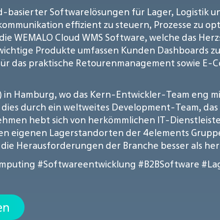
oud-basierter Softwarelösungen für Lager, Logist
ommunikation effizient zu steuern, Prozesse zu o
t die WEMALO Cloud WMS Software, welche das Herzs
 wichtige Produkte umfassen Kunden Dashboards z
e für das praktische Retourenmanagement sowie 
of") in Hamburg, wo das Kern-Entwickler-Team eng 
dies durch ein weltweites Development-Team, das e
men hebt sich von herkömmlichen IT-Dienstleistern
en eigenen Lagerstandorten der 4elements Gruppe
en die Herausforderungen der Branche besser als 
mputing
#Softwareentwicklung
#B2BSoftware
#La
en