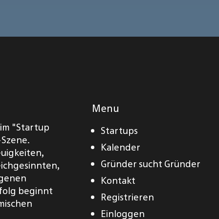
Menu
eim "Startup
Startups
-Szene.
Kalender
euigkeiten,
Gründer sucht Gründer
eichgesinnten,
eigenen
Kontakt
folg beginnt
Registrieren
amischen
Einloggen