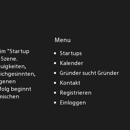
Menu
eim "Startup
Startups
-Szene.
Kalender
euigkeiten,
Gründer sucht Gründer
eichgesinnten,
eigenen
Kontakt
folg beginnt
Registrieren
amischen
Einloggen