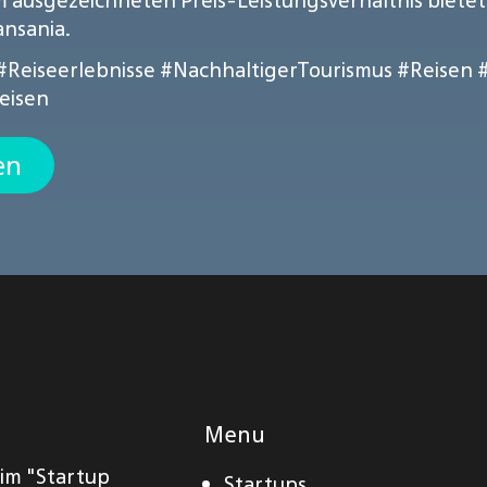
m ausgezeichneten Preis-Leistungsverhältnis biete
ansania.
#Reiseerlebnisse
#NachhaltigerTourismus
#Reisen
eisen
en
Menu
eim "Startup
Startups