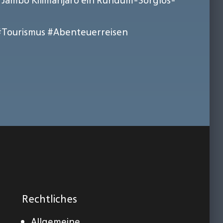
t Jambo Kilimanjaro ein Rundum-Sorglos-
#Tourismus
#Abenteuerreisen
Rechtliches
Allgemeine