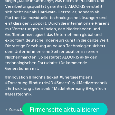
Siegel „Made in Germany“, was höchste Präzision und
Verarbeitungsqualität garantiert. AEQORIS versteht
sich nicht nur als Hardware-Hersteller, sondern als
Partner für individuelle technologische Lösungen und
erstklassigen Support. Durch die internationale Präsenz
mit Vertretungen in Indien, den Niederlanden und
Großbritannien agiert das Unternehmen global und
exportiert deutsche Ingenieurskunst in die ganze Welt.
Die stetige Forschung an neuen Technologien sichert
dem Unternehmen eine Spitzenposition in seinen
Nischenmärkten. So gestaltet AEQORIS aktiv den
technologischen Fortschritt für kommende
Generationen mit.
#Innovation
#nachhaltigkeit
#Energieeffizienz
#Forschung
#Industrie40
#SmartCity
#Medizintechnik
#Entwicklung
#Sensorik
#MadeInGermany
#HighTech
#Messtechnik
Firmenseite aktualisieren
« Zurück