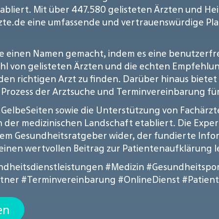
abliert. Mit über 447.580 gelisteten Ärzten und He
te.de eine umfassende und vertrauenswürdige Plat
he einen Namen gemacht, indem es eine benutzerfr
zahl von gelisteten Ärzten und die echten Empfehl
en richtigen Arzt zu finden. Darüber hinaus bietet 
Prozess der Arztsuche und Terminvereinbarung für 
GelbeSeiten sowie die Unterstützung von Fachärzten
n der medizinischen Landschaft etabliert. Die Exp
nem Gesundheitsratgeber wider, der fundierte Inf
inen wertvollen Beitrag zur Patientenaufklärung le
dheitsdienstleistungen
#Medizin
#Gesundheitspor
tner
#Terminvereinbarung
#OnlineDienst
#Patien
en