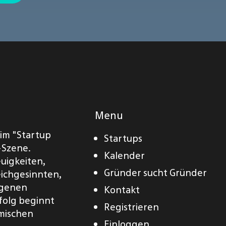
Menu
eim "Startup
Startups
-Szene.
Kalender
euigkeiten,
Gründer sucht Gründer
eichgesinnten,
eigenen
Kontakt
folg beginnt
Registrieren
amischen
Einloggen