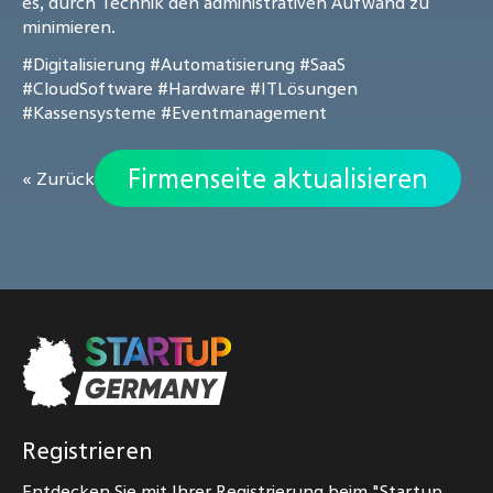
es, durch Technik den administrativen Aufwand zu
minimieren.
#Digitalisierung
#Automatisierung
#SaaS
#CloudSoftware
#Hardware
#ITLösungen
#Kassensysteme
#Eventmanagement
Firmenseite aktualisieren
« Zurück
Registrieren
Entdecken Sie mit Ihrer Registrierung beim "Startup