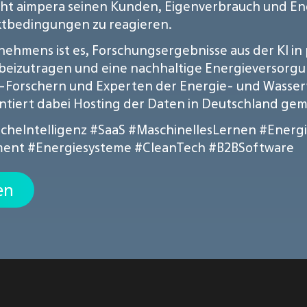
t aimpera seinen Kunden, Eigenverbrauch und Ener
ktbedingungen zu reagieren.
ernehmens ist es, Forschungsergebnisse aus der KI 
beizutragen und eine nachhaltige Energieversorg
Forschern und Experten der Energie- und Wasserw
ntiert dabei Hosting der Daten in Deutschland g
icheIntelligenz
#SaaS
#MaschinellesLernen
#Energ
ment
#Energiesysteme
#CleanTech
#B2BSoftware
en