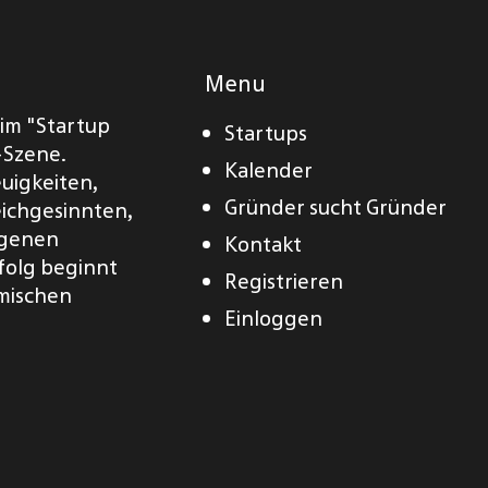
Menu
eim "Startup
Startups
-Szene.
Kalender
euigkeiten,
Gründer sucht Gründer
eichgesinnten,
eigenen
Kontakt
folg beginnt
Registrieren
amischen
Einloggen