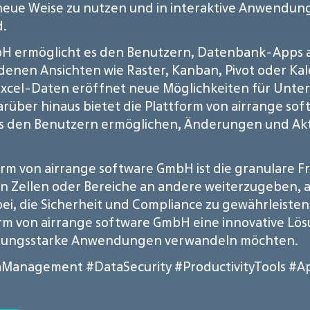
neue Weise zu nutzen und in interaktive Anwendun
d.
H ermöglicht es den Benutzern, Datenbank-Apps aus
enen Ansichten wie Raster, Kanban, Pivot oder Kal
cel-Daten eröffnet neue Möglichkeiten für Unter
Darüber hinaus bietet die Plattform von airrange 
s den Benutzern ermöglichen, Änderungen und Akti
orm von airrange software GmbH ist die granulare F
n Zellen oder Bereiche an andere weiterzugeben, a
bei, die Sicherheit und Compliance zu gewährleiste
form von airrange software GmbH eine innovative Lö
istungsstarke Anwendungen verwandeln möchten.
aManagement
#DataSecurity
#ProductivityTools
#A