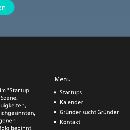
en
Menu
eim "Startup
Startups
-Szene.
Kalender
euigkeiten,
Gründer sucht Gründer
eichgesinnten,
eigenen
Kontakt
folg beginnt