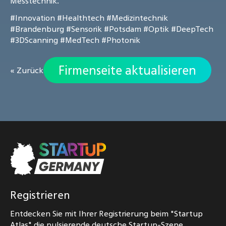
Messtechnik.
#Innovation
#Healthtech
#Medizintechnik
#Brandenburg
#Sensorik
#Potsdam
#Optik
#DeepTech
#3DScanning
#MedTech
#Photonik
Firmenseite aktualisieren
« Zurück
Registrieren
Entdecken Sie mit Ihrer Registrierung beim "Startup
Atlas" die pulsierende deutsche Startup-Szene.