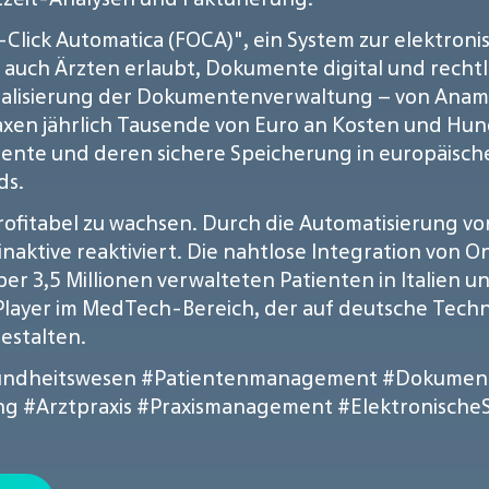
-Click Automatica (FOCA)", ein System zur elektron
 auch Ärzten erlaubt, Dokumente digital und rechtl
rialisierung der Dokumentenverwaltung – von Ana
en jährlich Tausende von Euro an Kosten und Hund
umente und deren sichere Speicherung in europäis
ds.
 profitabel zu wachsen. Durch die Automatisierung
aktive reaktiviert. Die nahtlose Integration von 
ber 3,5 Millionen verwalteten Patienten in Italien u
 Player im MedTech-Bereich, der auf deutsche Techn
estalten.
undheitswesen
#Patientenmanagement
#Dokumen
ng
#Arztpraxis
#Praxismanagement
#Elektronische