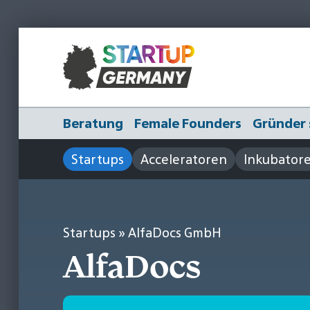
Beratung
Female Founders
Gründer 
Startups
Acceleratoren
Inkubator
Startups
» AlfaDocs GmbH
AlfaDocs