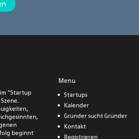
en
Menu
eim "Startup
Startups
-Szene.
Kalender
euigkeiten,
Gründer sucht Gründer
eichgesinnten,
eigenen
Kontakt
folg beginnt
Registrieren