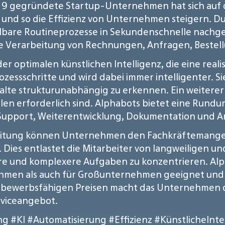
19 gegründete Startup-Unternehmen hat sich auf 
en und so die Effizienz von Unternehmen steigern. D
holbare Routineprozesse in Sekundenschnelle nach
e Verarbeitung von Rechnungen, Anfragen, Bestellu
der optimalen künstlichen Intelligenz, die eine real
rozessschritte und wird dabei immer intelligenter. Si
e strukturunabhängig zu erkennen. Ein weiterer Vo
len erforderlich sind. Alphabots bietet eine Runduml
 Support, Weiterentwicklung, Dokumentation und
beitung können Unternehmen den Fachkräftemangel
n. Dies entlastet die Mitarbeiter von langweiligen
ere und komplexere Aufgaben zu konzentrieren. Al
ehmen als auch für Großunternehmen geeignet und 
ettbewerbsfähigen Preisen macht das Unternehmen 
erviceangebot.
ng
#KI
#Automatisierung
#Effizienz
#KünstlicheInte