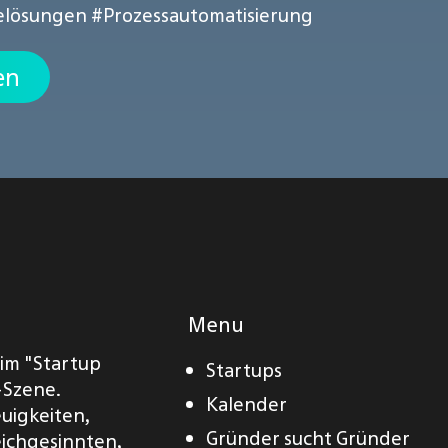
elösungen
#Prozessautomatisierung
en
Menu
eim "Startup
Startups
-Szene.
Kalender
euigkeiten,
Gründer sucht Gründer
eichgesinnten,