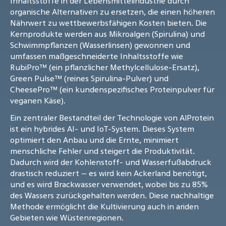
Inhaltsstoffe in der Lebensmittelindustrie durch
organische Alternativen zu ersetzen, die einen höheren
Nährwert zu wettbewerbsfähigen Kosten bieten. Die
Kernprodukte werden aus Mikroalgen (Spirulina) und
Schwimmpflanzen (Wasserlinsen) gewonnen und
umfassen maßgeschneiderte Inhaltsstoffe wie
RubiPro™ (ein pflanzlicher Methylcellulose-Ersatz),
Green Pulse™ (reines Spirulina-Pulver) und
CheesePro™ (ein kundenspezifisches Proteinpulver für
veganen Käse).
Ein zentraler Bestandteil der Technologie von AlProtein
ist ein hybrides AI- und IoT-System. Dieses System
optimiert den Anbau und die Ernte, minimiert
menschliche Fehler und steigert die Produktivität.
Dadurch wird der Kohlenstoff- und Wasserfußabdruck
drastisch reduziert – es wird kein Ackerland benötigt,
und es wird Brackwasser verwendet, wobei bis zu 85%
des Wassers zurückgehalten werden. Diese nachhaltige
Methode ermöglicht die Kultivierung auch in ariden
Gebieten wie Wüstenregionen.