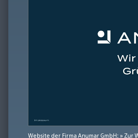
Website der Firma Anumar GmbH:
» Zur 