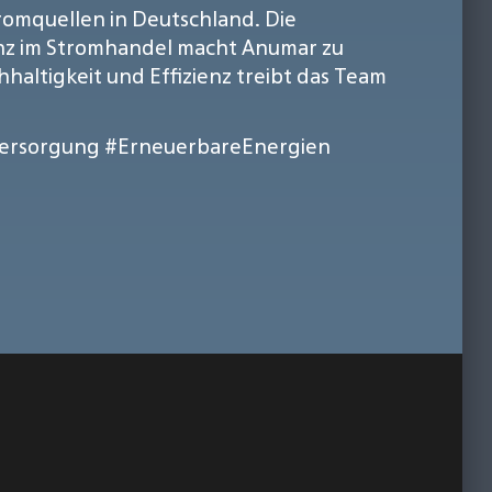
romquellen in Deutschland. Die
enz im Stromhandel macht Anumar zu
haltigkeit und Effizienz treibt das Team
ersorgung
#ErneuerbareEnergien