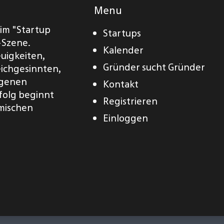
Menu
eim "Startup
Startups
-Szene.
Kalender
euigkeiten,
Gründer sucht Gründer
eichgesinnten,
eigenen
Kontakt
folg beginnt
Registrieren
amischen
Einloggen