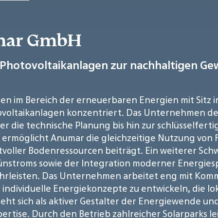
umar GmbH
 Photovoltaikanlagen zur nachhaltigen G
en im Bereich der erneuerbaren Energien mit Sitz in 
tovoltaikanlagen konzentriert. Das Unternehmen d
r die technische Planung bis hin zur schlüsselfert
k ermöglicht Anumar die gleichzeitige Nutzung von 
oller Bodenressourcen beiträgt. Ein weiterer Schw
nstroms sowie der Integration moderner Energiesp
hrleisten. Das Unternehmen arbeitet eng mit Kom
dividuelle Energiekonzepte zu entwickeln, die lok
t sich als aktiver Gestalter der Energiewende und 
rtise. Durch den Betrieb zahlreicher Solarparks l