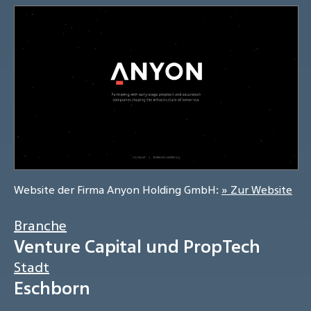
Website der Firma Anyon Holding GmbH:
» Zur Website
Branche
Venture Capital und PropTech
Stadt
Eschborn