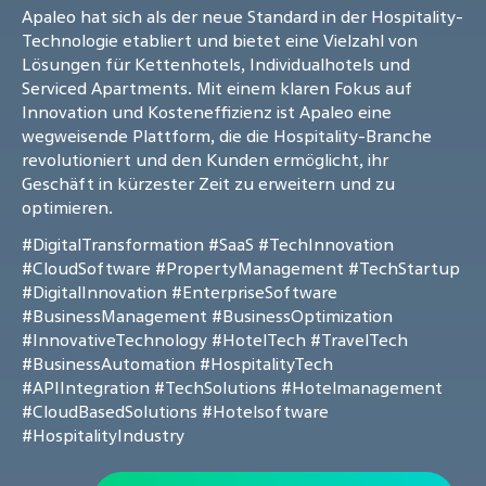
Apaleo hat sich als der neue Standard in der Hospitality-
Technologie etabliert und bietet eine Vielzahl von
Lösungen für Kettenhotels, Individualhotels und
Serviced Apartments. Mit einem klaren Fokus auf
Innovation und Kosteneffizienz ist Apaleo eine
wegweisende Plattform, die die Hospitality-Branche
revolutioniert und den Kunden ermöglicht, ihr
Geschäft in kürzester Zeit zu erweitern und zu
optimieren.
#DigitalTransformation
#SaaS
#TechInnovation
#CloudSoftware
#PropertyManagement
#TechStartup
#DigitalInnovation
#EnterpriseSoftware
#BusinessManagement
#BusinessOptimization
#InnovativeTechnology
#HotelTech
#TravelTech
#BusinessAutomation
#HospitalityTech
#APIIntegration
#TechSolutions
#Hotelmanagement
#CloudBasedSolutions
#Hotelsoftware
#HospitalityIndustry