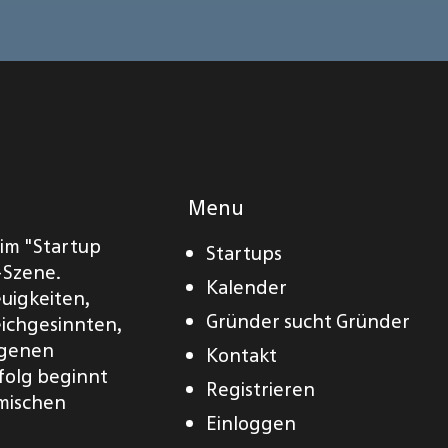
Menu
eim "Startup
Startups
-Szene.
Kalender
euigkeiten,
Gründer sucht Gründer
eichgesinnten,
eigenen
Kontakt
folg beginnt
Registrieren
amischen
Einloggen