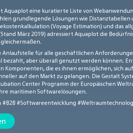
et Aquaplot eine kuratierte Liste von Webanwendung
ählen grundlegende Lösungen wie Distanztabellen u
ekostenkalkulation (Voyage Estimation) und das a
(Stand März 2019) adressiert Aquaplot die Bedürfni
 gleichermaßen.
le Anlaufstelle für alle geschäftlichen Anforderu
bezahlt, aber überall genutzt werden können. Entw
n Komponenten, die es ihnen ermöglichen, sich auf
neller auf den Markt zu gelangen. Die Gestalt Syst
ubation Center Programm der Europäischen Weltra
 ihre maritimen Softwarelösungen.
m
#B2B
#Softwareentwicklung
#Weltraumtechnolog
en