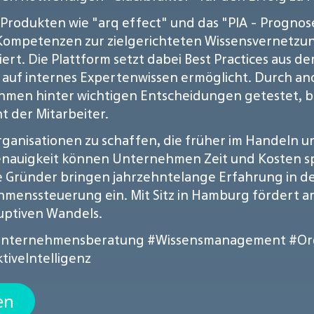
rodukten wie "arq effect" und das "PIA - Prognose
er Kompetenzen zur zielgerichteten Wissensvernetz
iert. Die Plattform setzt dabei Best Practices aus d
 auf internes Expertenwissen ermöglicht. Durch 
men hinter wichtigen Entscheidungen getestet, bevo
 der Mitarbeiter.
Organisationen zu schaffen, die früher im Handeln u
nauigkeit können Unternehmen Zeit und Kosten spa
ie Gründer bringen jahrzehntelange Erfahrung in d
menssteuerung ein. Mit Sitz in Hamburg fördert arq
sruptiven Wandels.
nternehmensberatung
#Wissensmanagement
#Or
tiveIntelligenz
en