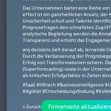
Das Unternehmen bietet eine Reihe von P
effect ist ein ganzheitlicher Ansatz, d
Unsicherheit schult und Talente identifiz
Prognosefragen den schnellsten Zugriff
analytische Begleitung werden die Annah
Transparenz und erhöht das Engagement
arq decisions zielt darauf ab, lernende 
Durch die Verbesserung der Prognosege
Erfolg von Transformationen sichern. D
(Superforecasting) sowie in der Unterneh
als kritischen Erfolgsfaktor in Zeiten di
#SaaS
#HRtech
#BusinessIntelligence
#U
#Agilität
#Entscheidungsfindung
#Kollek
Firmenseite aktualisier
« Zurück