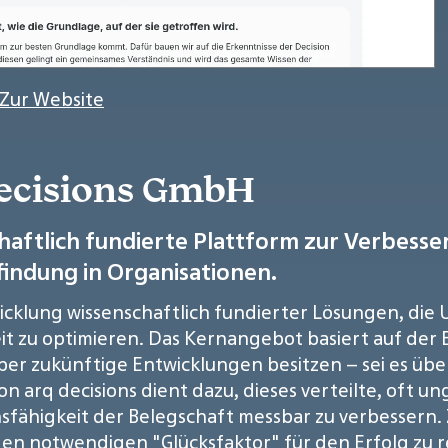
 Zur Website
decisions GmbH
chaftlich fundierte Plattform zur Verbesse
indung in Organisationen.
Entwicklung wissenschaftlich fundierter Lösungen, di
 zu optimieren. Das Kernangebot basiert auf der E
über zukünftige Entwicklungen besitzen – sei es üb
on arq decisions dient dazu, dieses verteilte, oft 
nsfähigkeit der Belegschaft messbar zu verbessern. Z
 den notwendigen "Glücksfaktor" für den Erfolg zu 