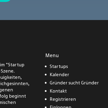
Menu
eim "Startup
Startups
-Szene.
Kalender
euigkeiten,
Gründer sucht Gründer
eichgesinnten,
eigenen
Kontakt
folg beginnt
Registrieren
amischen
Einloggen