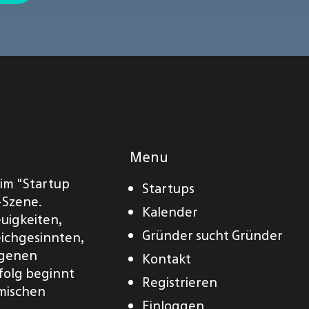
Menu
eim "Startup
Startups
-Szene.
Kalender
euigkeiten,
Gründer sucht Gründer
eichgesinnten,
eigenen
Kontakt
folg beginnt
Registrieren
amischen
Einloggen