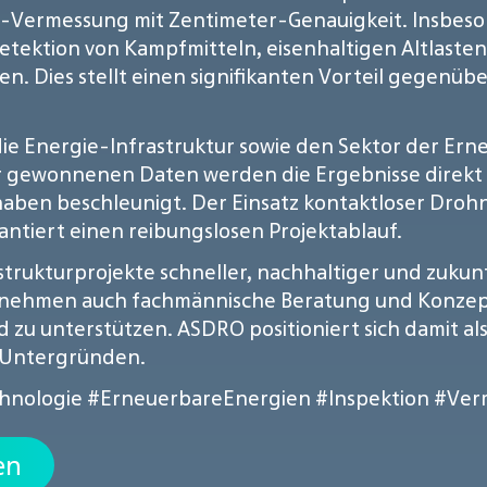
-Vermessung mit Zentimeter-Genauigkeit. Insbeso
ektion von Kampfmitteln, eisenhaltigen Altlasten
. Dies stellt einen signifikanten Vorteil gegenüber
ie Energie-Infrastruktur sowie den Sektor der Ern
er gewonnenen Daten werden die Ergebnisse direkt i
haben beschleunigt. Der Einsatz kontaktloser Droh
rantiert einen reibungslosen Projektablauf.
rastrukturprojekte schneller, nachhaltiger und zuku
rnehmen auch fachmännische Beratung und Konzept
zu unterstützen. ASDRO positioniert sich damit al
 Untergründen.
hnologie
#ErneuerbareEnergien
#Inspektion
#Ver
en