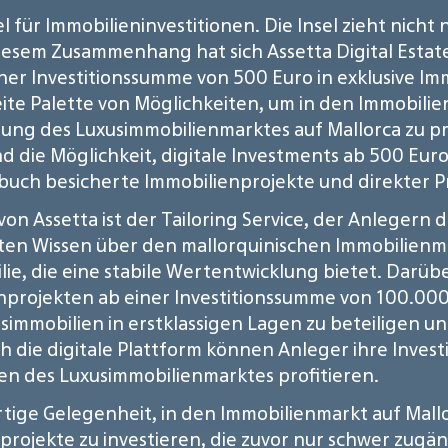
el für Immobilieninvestitionen. Die Insel zieht nich
esem Zusammenhang hat sich Assetta Digital Estate a
iner Investitionssumme von 500 Euro in exklusive Im
reite Palette von Möglichkeiten, um in den Immobili
ung des Luxusimmobilienmarktes auf Mallorca zu prof
 die Möglichkeit, digitale Investments ab 500 Euro 
uch besicherte Immobilienprojekte und direkter Pr
on Assetta ist der Tailoring Service, der Anlegern d
rten Wissen über den mallorquinischen Immobilien
e, die eine stabile Wertentwicklung bietet. Darüber
enprojekten ab einer Investitionssumme von 100.000
simmobilien in erstklassigen Lagen zu beteiligen un
h die digitale Plattform können Anleger ihre Inve
en des Luxusimmobilienmarktes profitieren.
artige Gelegenheit, in den Immobilienmarkt auf Mall
enprojekte zu investieren, die zuvor nur schwer zugä