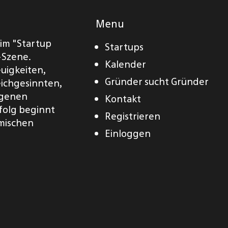
Menu
eim "Startup
Startups
-Szene.
Kalender
euigkeiten,
Gründer sucht Gründer
eichgesinnten,
eigenen
Kontakt
folg beginnt
Registrieren
amischen
Einloggen