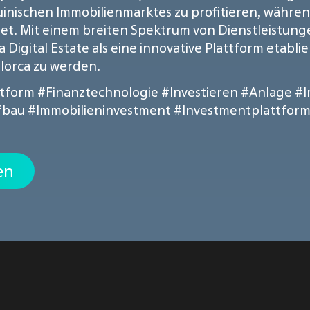
nischen Immobilienmarktes zu profitieren, während 
et. Mit einem breiten Spektrum von Dienstleistung
Digital Estate als eine innovative Plattform etablie
lorca zu werden.
ttform
#Finanztechnologie
#Investieren
#Anlage
#I
fbau
#Immobilieninvestment
#Investmentplattfor
en