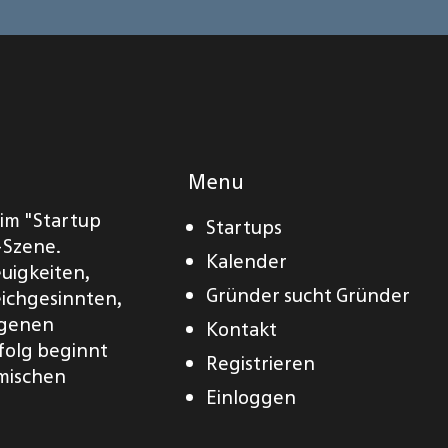
Menu
eim "Startup
Startups
-Szene.
Kalender
euigkeiten,
Gründer sucht Gründer
eichgesinnten,
eigenen
Kontakt
folg beginnt
Registrieren
amischen
Einloggen