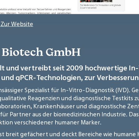
 Zur Website
a Biotech GmbH
t und vertreibt seit 2009 hochwertige In
 und qPCR-Technologien, zur Verbesserung
nsässiger Spezialist für In-Vitro-Diagnostik (IVD). 
ualitative Reagenzien und diagnostische Testkits z
aboratorien, Krankenhäuser und diagnostische Zentr
ür Partner aus der biomedizinischen Industrie. Da
ktion verschiedener humaner Marker.
ist breit gefächert und deckt Bereiche wie humane