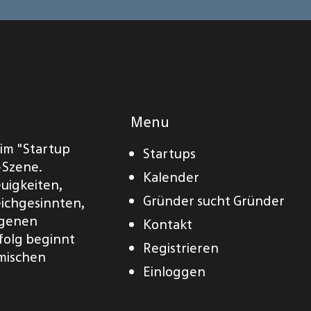
Menu
eim "Startup
Startups
-Szene.
Kalender
euigkeiten,
Gründer sucht Gründer
eichgesinnten,
eigenen
Kontakt
folg beginnt
Registrieren
amischen
Einloggen