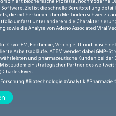
EM kombiniert biochemische Prozesse, hochmoderne
Software. Ziel ist die schnelle Bereitstellung deta
gets, die mit herkömmlichen Methoden schwer zu an
folio umfasst unter anderem die Charakterisierung
g sowie die Analyse von Adeno Associated Viral Ve
für Cryo-EM, Biochemie, Virologie, IT und maschine
lierte Arbeitsabläufe. ATEM wendet dabei GMP-Stre
ewährleisten und pharmazeutische Kunden bei der 
M ist zudem ein strategischer Partner des weltwei
Charles River.
Forschung
#Biotechnologie
#Analytik
#Pharmazie
en