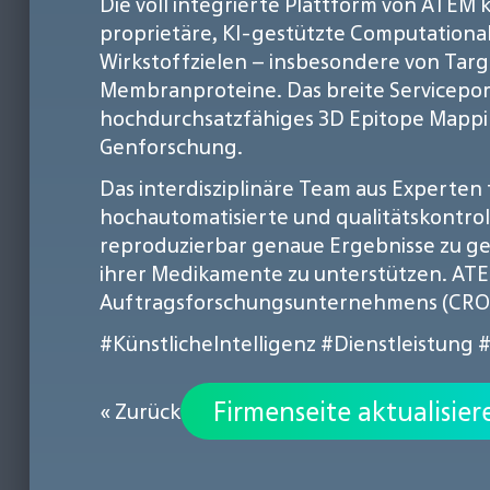
Die voll integrierte Plattform von AT
proprietäre, KI-gestützte Computational 
Wirkstoffzielen – insbesondere von Tar
Membranproteine. Das breite Serviceport
hochdurchsatzfähiges 3D Epitope Mappin
Genforschung.
Das interdisziplinäre Team aus Experten 
hochautomatisierte und qualitätskontrol
reproduzierbar genaue Ergebnisse zu g
ihrer Medikamente zu unterstützen. ATE
Auftragsforschungsunternehmens (CRO) 
#KünstlicheIntelligenz
#Dienstleistung
#
Firmenseite aktualisier
« Zurück