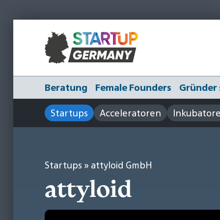
Beratung
Female Founders
Gründer 
Startups
Acceleratoren
Inkubator
Startups
» attyloid GmbH
attyloid