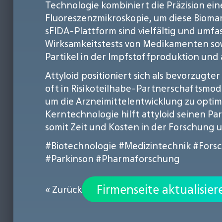
Technologie kombiniert die Präzision ei
Fluoreszenzmikroskopie, um diese Biomark
sFIDA-Plattform sind vielfältig und umfa
Wirksamkeitstests von Medikamenten sowie
Partikel in der Impfstoffproduktion und 
Attyloid positioniert sich als bevorzug
oft in Risikoteilhabe-Partnerschaftsmode
um die Arzneimittelentwicklung zu opti
Kerntechnologie hilft attyloid seinen P
somit Zeit und Kosten in der Forschung 
#Biotechnologie
#Medizintechnik
#Fors
#Parkinson
#Pharmaforschung
Firmenseite aktualisier
« Zurück