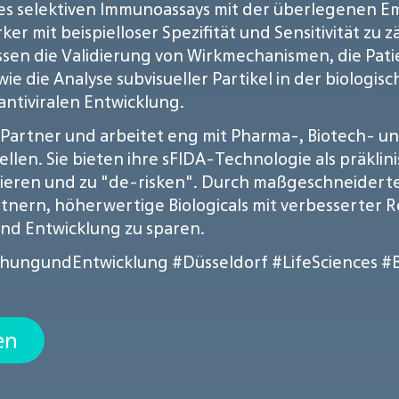
nes selektiven Immunoassays mit der überlegenen Em
er mit beispielloser Spezifität und Sensitivität z
ssen die Validierung von Wirkmechanismen, die Pati
 die Analyse subvisueller Partikel in der biologisc
antiviralen Entwicklung.
ter Partner und arbeitet eng mit Pharma-, Biotech
llen. Sie bieten ihre sFIDA-Technologie als präklin
mieren und zu "de-risken". Durch maßgeschneiderte
artnern, höherwertige Biologicals mit verbesserter
und Entwicklung zu sparen.
chungundEntwicklung
#Düsseldorf
#LifeSciences
#
en