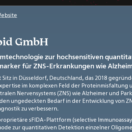
Website
loid GmbH
ormtechnologie zur hochsensitiven quantita
marker für ZNS-Erkrankungen wie Alzheim
mit Sitz in Düsseldorf, Deutschland, das 2018 gegr
Expertise im komplexen Feld der Proteinmisfaltung 
alen Nervensystems (ZNS) wie Alzheimer und Parkin
r den ungedeckten Bedarf in der Entwicklung von Z
gnostik zu verbessern.
proprietäre sFIDA-Plattform (selective Immunoassay 
ode zur quantitativen Detektion einzelner Oligome