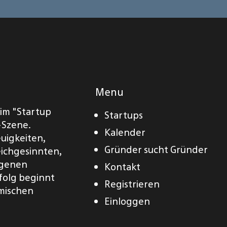
Menu
eim "Startup
Startups
-Szene.
Kalender
euigkeiten,
Gründer sucht Gründer
eichgesinnten,
eigenen
Kontakt
folg beginnt
Registrieren
amischen
Einloggen