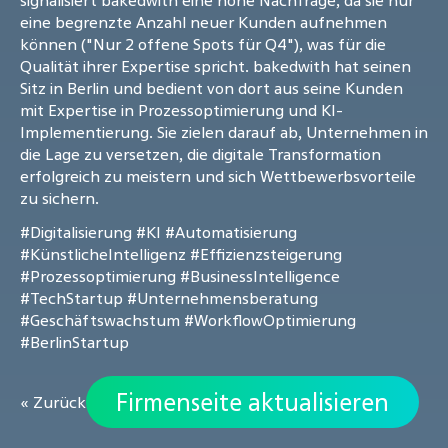
signalisiert bakedwith eine hohe Nachfrage, da sie nur
eine begrenzte Anzahl neuer Kunden aufnehmen
können ("Nur 2 offene Spots für Q4"), was für die
Qualität ihrer Expertise spricht. bakedwith hat seinen
Sitz in Berlin und bedient von dort aus seine Kunden
mit Expertise in Prozessoptimierung und KI-
Implementierung. Sie zielen darauf ab, Unternehmen in
die Lage zu versetzen, die digitale Transformation
erfolgreich zu meistern und sich Wettbewerbsvorteile
zu sichern.
#Digitalisierung
#KI
#Automatisierung
#KünstlicheIntelligenz
#Effizienzsteigerung
#Prozessoptimierung
#BusinessIntelligence
#TechStartup
#Unternehmensberatung
#Geschäftswachstum
#WorkflowOptimierung
#BerlinStartup
Firmenseite aktualisieren
« Zurück