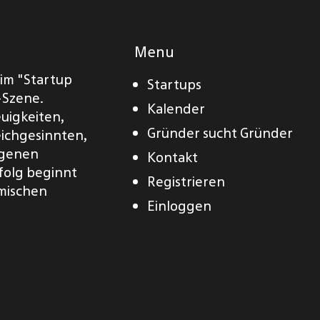
Menu
eim "Startup
Startups
-Szene.
Kalender
euigkeiten,
Gründer sucht Gründer
eichgesinnten,
eigenen
Kontakt
folg beginnt
Registrieren
amischen
Einloggen