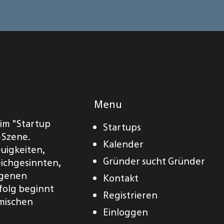
Menu
eim "Startup
Startups
-Szene.
Kalender
euigkeiten,
Gründer sucht Gründer
eichgesinnten,
eigenen
Kontakt
folg beginnt
Registrieren
amischen
Einloggen