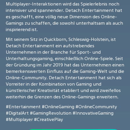
Multiplayer-Interaktionen wird das Spielerlebnis noch
intensiver und spannender. Detach Entertainment hat
es geschafft, eine völlig neue Dimension des Online-
Gamings zu schaffen, die sowohl unterhaltsam als auch
inspirierend ist.
Mit seinem Sitz in Quickborn, Schleswig-Holstein, ist
Detach Entertainment ein aufstrebendes
Unternehmen in der Branche für Sport- und
Unterhaltungsgaming, einschließlich Online-Spiele. Seit
der Gründung im Jahr 2019 hat das Unternehmen einen
bemerkenswerten Einfluss auf die Gaming-Welt und die
Online-Community. Detach Entertainment hat sich als
Vorreiter in der Kombination von Gaming und
künstlerischer Kreativität etabliert und wird zweifellos
weiterhin die Grenzen des Online-Gamings erweitern.
#Entertainment
#OnlineGaming
#OnlineCommunity
#DigitalArt
#GamingRevolution
#InnovativeGaming
#Multiplayer
#CreativePlay