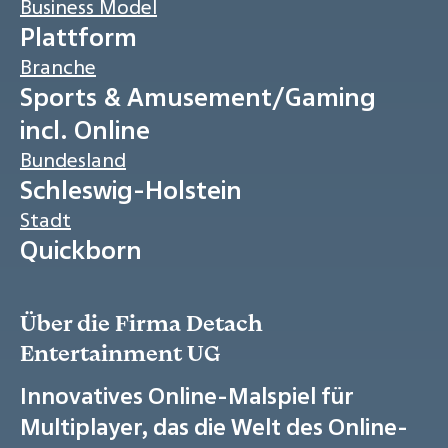
Business Model
Plattform
Branche
Sports & Amusement/Gaming
incl. Online
Bundesland
Schleswig-Holstein
Stadt
Quickborn
Über die Firma Detach
Entertainment UG
Innovatives Online-Malspiel für
Multiplayer, das die Welt des Online-