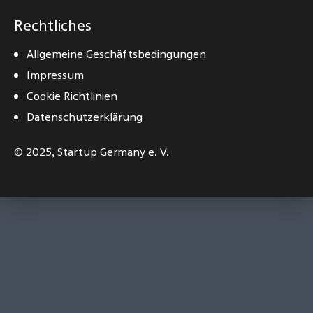
Rechtliches
Allgemeine Geschäftsbedingungen
Impressum
Cookie Richtlinien
Datenschutzerklärung
© 2025,
Startup Germany e. V.