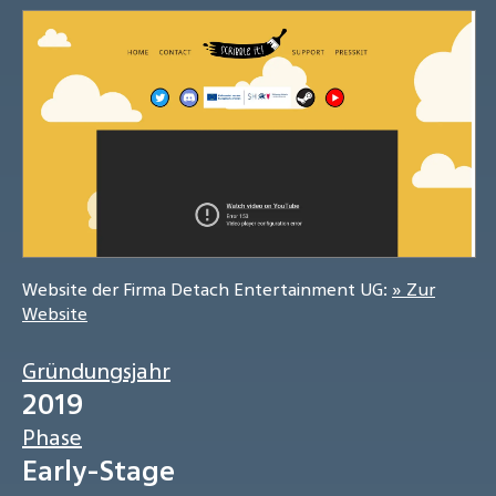
Website der Firma Detach Entertainment UG:
» Zur
Website
Gründungsjahr
2019
Phase
Early-Stage