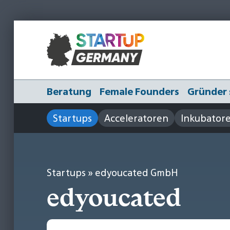
Beratung
Female Founders
Gründer 
Startups
Acceleratoren
Inkubator
Startups
» edyoucated GmbH
edyoucated