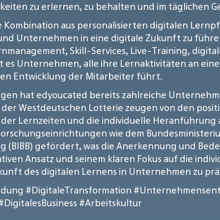
gkeiten zu erlernen, zu behalten und im täglichen
ie Kombination aus personalisierten digitalen Lern
nd Unternehmen in eine digitale Zukunft zu führen.
ernmanagement, Skill-Services, Live-Training, digi
t es Unternehmen, alle ihre Lernaktivitäten an ein
ten Entwicklung der Mitarbeiter führt.
ngen hat edyoucated bereits zahlreiche Unternehm
er Westdeutschen Lotterie zeugen von den positi
ng der Lernzeiten und die individuelle Heranführu
Forschungseinrichtungen wie dem Bundesministeriu
ng (BIBB) gefördert, was die Anerkennung und Be
tiven Ansatz und seinem klaren Fokus auf die indivi
unft des digitalen Lernens in Unternehmen zu pr
ldung
#DigitaleTransformation
#Unternehmensent
#DigitalesBusiness
#Arbeitskultur