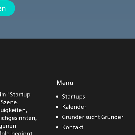
en
Menu
eim "Startup
Startups
-Szene.
Kalender
euigkeiten,
Gründer sucht Gründer
eichgesinnten,
eigenen
Kontakt
folg beginnt