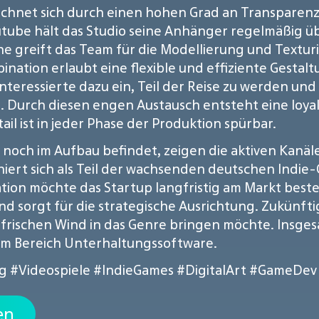
eichnet sich durch einen hohen Grad an Transpare
utube hält das Studio seine Anhänger regelmäßig ü
e greift das Team für die Modellierung und Text
ination erlaubt eine flexible und effiziente Gesta
teressierte dazu ein, Teil der Reise zu werden und
. Durch diesen engen Austausch entsteht eine loyal
ail ist in jeder Phase der Produktion spürbar.
it noch im Aufbau befindet, zeigen die aktiven Kanä
iert sich als Teil der wachsenden deutschen Indie
tion möchte das Startup langfristig am Markt beste
 und sorgt für die strategische Ausrichtung. Zukünf
 frischen Wind in das Genre bringen möchte. Insge
 im Bereich Unterhaltungssoftware.
g
#Videospiele
#IndieGames
#DigitalArt
#GameDev
en