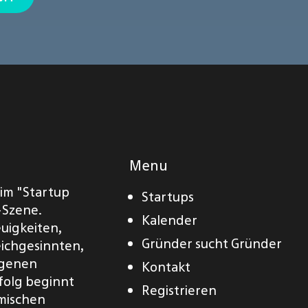
Menu
eim "Startup
Startups
-Szene.
Kalender
euigkeiten,
Gründer sucht Gründer
eichgesinnten,
eigenen
Kontakt
folg beginnt
Registrieren
amischen