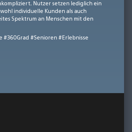
ompliziert. Nutzer setzen lediglich ein
owohl individuelle Kunden als auch
reites Spektrum an Menschen mit den
e
#360Grad
#Senioren
#Erlebnisse