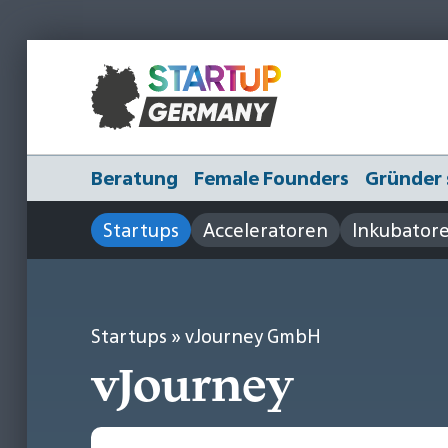
Beratung
Female Founders
Gründer 
Startups
Acceleratoren
Inkubator
Startups
» vJourney GmbH
vJourney