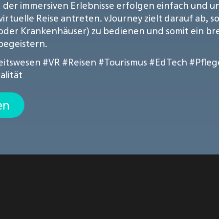
der immersiven Erlebnisse erfolgen einfach und unk
rtuelle Reise antreten. vJourney zielt darauf ab, s
e oder Krankenhäuser) zu bedienen und somit ein b
 begeistern.
itswesen
#VR
#Reisen
#Tourismus
#EdTech
#Pfleg
alität
en