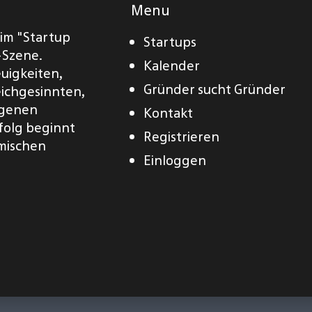
Menu
eim "Startup
Startups
-Szene.
Kalender
euigkeiten,
Gründer sucht Gründer
eichgesinnten,
eigenen
Kontakt
folg beginnt
Registrieren
amischen
Einloggen