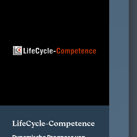
LifeCycle-Competence