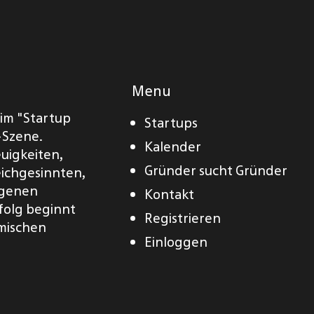
Menu
eim "Startup
Startups
-Szene.
Kalender
euigkeiten,
Gründer sucht Gründer
eichgesinnten,
eigenen
Kontakt
folg beginnt
Registrieren
amischen
Einloggen