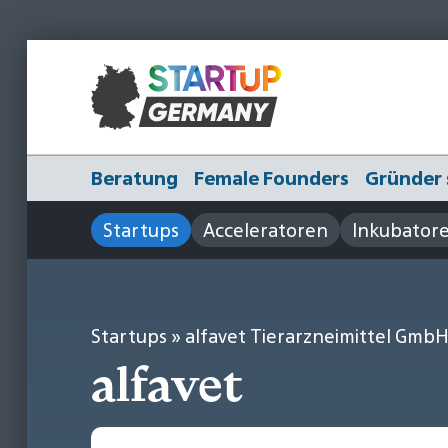
Beratung
Female Founders
Gründer 
Startups
Acceleratoren
Inkubator
Startups
» alfavet Tierarzneimittel Gmb
alfavet