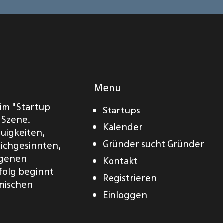
Menu
eim "Startup
Startups
-Szene.
Kalender
euigkeiten,
Gründer sucht Gründer
eichgesinnten,
eigenen
Kontakt
folg beginnt
Registrieren
amischen
Einloggen