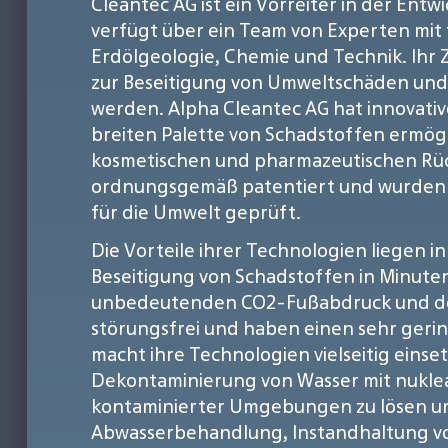
Cleantec AG ist ein Vorreiter in der E
verfügt über ein Team von Experten mi
Erdölgeologie, Chemie und Technik. Ihr Z
zur Beseitigung von Umweltschäden und -
werden. Alpha Cleantec AG hat innovativ
breiten Palette von Schadstoffen ermögl
kosmetischen und pharmazeutischen Rüc
ordnungsgemäß patentiert und wurden vo
für die Umwelt geprüft.
Die Vorteile ihrer Technologien liegen i
Beseitigung von Schadstoffen in Minut
unbedeutenden CO2-Fußabdruck und dem
störungsfrei und haben einen sehr ger
macht ihre Technologien vielseitig einse
Dekontaminierung von Wasser mit nuklear
kontaminierter Umgebungen zu lösen un
Abwasserbehandlung, Instandhaltung vo