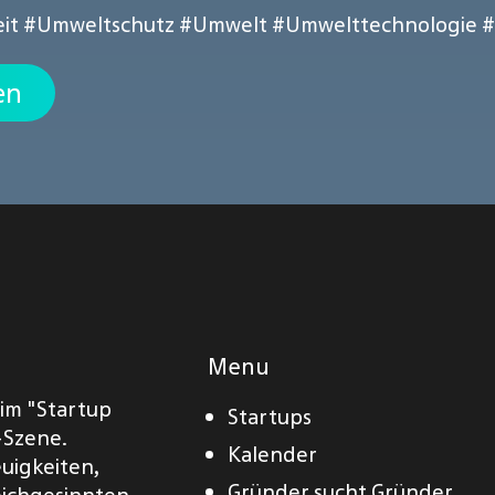
it
#Umweltschutz
#Umwelt
#Umwelttechnologie
#
en
Menu
eim "Startup
Startups
-Szene.
Kalender
euigkeiten,
Gründer sucht Gründer