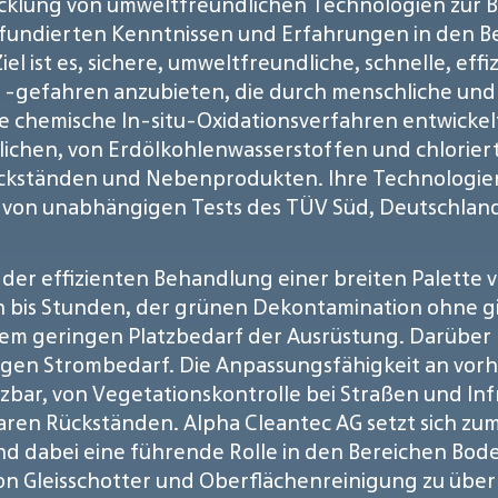
ntwicklung von umweltfreundlichen Technologien z
t fundierten Kenntnissen und Erfahrungen in den 
iel ist es, sichere, umweltfreundliche, schnelle, e
gefahren anzubieten, die durch menschliche und in
e chemische In-situ-Oxidationsverfahren entwickelt
ichen, von Erdölkohlenwasserstoffen und chloriert
kständen und Nebenprodukten. Ihre Technologien 
n unabhängigen Tests des TÜV Süd, Deutschland, a
n der effizienten Behandlung einer breiten Palette
en bis Stunden, der grünen Dekontamination ohne 
 geringen Platzbedarf der Ausrüstung. Darüber h
ingen Strombedarf. Die Anpassungsfähigkeit an vo
tzbar, von Vegetationskontrolle bei Straßen und Inf
en Rückständen. Alpha Cleantec AG setzt sich zum Z
d dabei eine führende Rolle in den Bereichen Bo
n Gleisschotter und Oberflächenreinigung zu üb