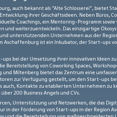
rg, auch bekannt als "Alte Schlosserei", bietet S
Entwicklung ihrer Geschäftsideen. Neben Büros, C
viduelle Coachings, ein Mentoring-Programm sowie
zen und weiterzuentwickeln. Das einzigartige Ökosy
und unterstützenden Unternehmen aus der Regio
 Aschaffenburg ist ein Inkubator, der Start-ups vo
ups bei der Umsetzung ihrer innovativen Ideen zu 
 die Bereitstellung von Coworking Spaces, Worksh
 und Miltenberg bietet das Zentrum eine umfasse
oren zur Verfügung gestellt, um den Start-ups bei
s auch, Kontakte zu etablierten Unternehmen zu k
 über 200 Business Angels und CVs.
urcen, Unterstützung und Netzwerken, die das Dig
eur in der Förderung von Start-ups in der Region 
 und die Bereitstellung von maßgeschneiderten Un