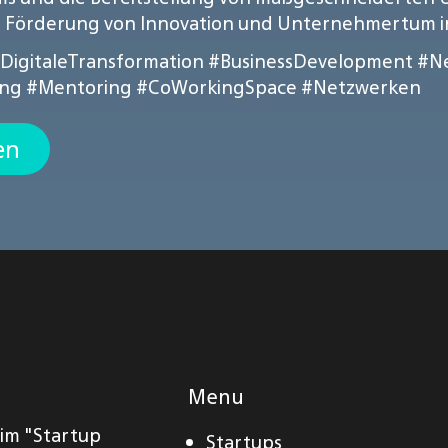
 Förderung von Innovation und Unternehmertum in
DigitaleTransformation
#BusinessDevelopment
#N
ing
#Mentoring
#CoWorkingSpace
#Netzwerken
en
Menu
eim "Startup
Startups