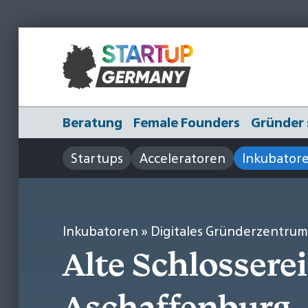
Beratung
Female Founders
Gründer 
Startups
Acceleratoren
Inkubator
Inkubatoren
» Digitales Gründerzentru
Alte Schlossere
Aschaffenburg