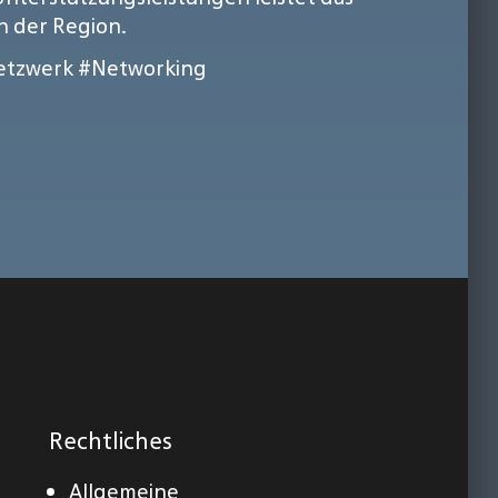
 der Region.
etzwerk
#Networking
Rechtliches
Allgemeine