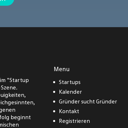
Menu
eim "Startup
Startups
-Szene.
Kalender
euigkeiten,
Gründer sucht Gründer
eichgesinnten,
eigenen
Kontakt
folg beginnt
Registrieren
amischen