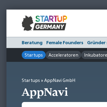
Beratung
Female Founders
Gründer 
Startups
Acceleratoren
Inkubator
Startups
» AppNavi GmbH
AppNavi