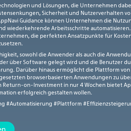
 Technologien und Lösungen, die Unternehmen dabe
tensenkungen, Sicherheit und Nutzerverhalten vor
 AppNavi Guidance können Unternehmen die Nutzun
wiederkehrende Arbeitsschritte automatisieren. D
ternehmen, die perfekten Ansatzpunkte für Kost
zusetzen.
Fähigkeit, sowohl die Anwender als auch die Anwend
s, der über Software gelegt wird und die Benutzer 
hrung. Darüber hinaus ermöglicht die Plattform v
eingesetzten browserbasierten Anwendungen zu üb
n Return-on-Investment in nur 4 Wochen bietet App
mation erfolgreich gestalten wollen.
ng
#Automatisierung
#Plattform
#Effizienzsteiger
en