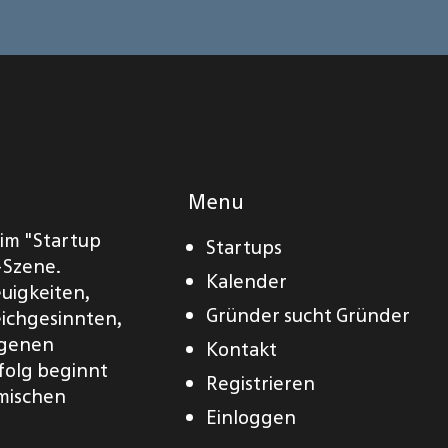
Menu
eim "Startup
Startups
-Szene.
Kalender
euigkeiten,
Gründer sucht Gründer
eichgesinnten,
eigenen
Kontakt
folg beginnt
Registrieren
amischen
Einloggen