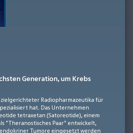
ächsten Generation, um Krebs
 zielgerichteter Radiopharmazeutika für
spezialisiert hat. Das Unternehmen
otide tetraxetan (Satoreotide), einem
s "Theranostisches Paar" entwickelt,
roendokriner Tumore eingesetzt werden