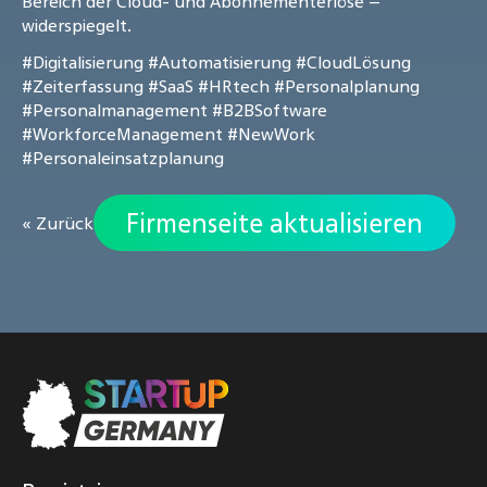
Bereich der Cloud- und Abonnementerlöse –
widerspiegelt.
#Digitalisierung
#Automatisierung
#CloudLösung
#Zeiterfassung
#SaaS
#HRtech
#Personalplanung
#Personalmanagement
#B2BSoftware
#WorkforceManagement
#NewWork
#Personaleinsatzplanung
Firmenseite aktualisieren
« Zurück