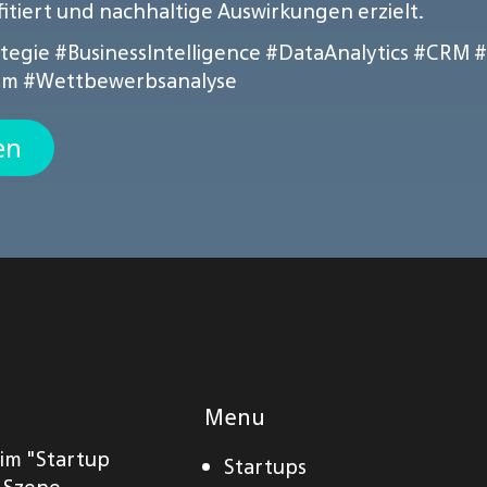
iert und nachhaltige Auswirkungen erzielt.
tegie
#BusinessIntelligence
#DataAnalytics
#CRM
#
rm
#Wettbewerbsanalyse
en
Menu
eim "Startup
Startups