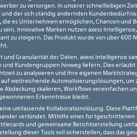
rber zu versorgen. In unserer schnelllebigen Zeit is
und der sich ständig ändernden Kundenbedürfnisse 
, die es Unternehmen ermöglichen, Chancen und B
zu sein. Innovative Marken nutzen axess Intelligenc
kant zu steigern. Das Produkt wurde von über 600 N
ht.
keit und Granularität der Daten. axess Intelligence
äle und Kundengruppen hinweg liefern. Dies erlaubt 
htzeit zu analysieren und ihre eigenen Marktstrate
auf weitreichende Automatisierungslösungen, um
e Abdeckung skalieren, Workflows vereinfachen und
 gewonnenen Erkenntnisse bleibt.
 eine umfassende Kollaborationslösung. Diese Platt
ander verbindet. Mithilfe eines fortgeschrittenen 
lecards und gemeinsame Berichtserstellung umfass
stellung dieser Tools soll sicherstellen, dass das