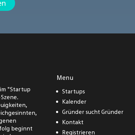
en
Menu
eim "Startup
Startups
-Szene.
Kalender
euigkeiten,
Gründer sucht Gründer
eichgesinnten,
eigenen
Kontakt
folg beginnt
Registrieren