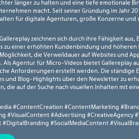
hter länger zu halten und eine tiefe emotionale Bi
rnehmen macht. Seit seiner Gründung im Jahr 2015 
halten für digitale Agenturen, große Konzerne un
llereplay zeichnen sich durch ihre Fähigkeit aus,
as zu einer erhöhten Kundenbindung und höheren Kl
e Möglichkeit, die Verweildauer auf Websites und A
n. Als Agentur für Micro-Videos bietet Gallereplay
fische Anforderungen erstellt werden. Die ständig
es und Blog-Highlights über den Newsletter zu erha
n, die auf der Suche nach visuellen Inhalten mit e
edia
#ContentCreation
#ContentMarketing
#Bran
ing
#VisualContent
#Advertising
#CreativeAgency
#
t
#DigitalBranding
#SocialMediaContent
#VisualBr