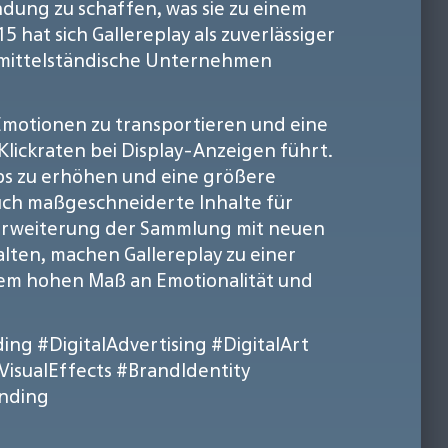
ndung zu schaffen, was sie zu einem
hat sich Gallereplay als zuverlässiger
d mittelständische Unternehmen
 Emotionen zu transportieren und eine
ickraten bei Display-Anzeigen führt.
pps zu erhöhen und eine größere
 auch maßgeschneiderte Inhalte für
e Erweiterung der Sammlung mit neuen
lten, machen Gallereplay zu einer
inem hohen Maß an Emotionalität und
ding
#DigitalAdvertising
#DigitalArt
VisualEffects
#BrandIdentity
anding