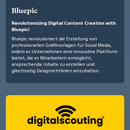
Bluepic
Revolutionizing Digital Content Creation with
Bluepic!
Bluepic revolutioniert die Erstellung von
professionellen Grafikvorlagen für Social Media,
indem es Unternehmen eine innovative Plattform
bietet, die es Mitarbeitern ermöglicht,
ansprechende Inhalte zu erstellen und
gleichzeitig Designrichtlinien einzuhalten.