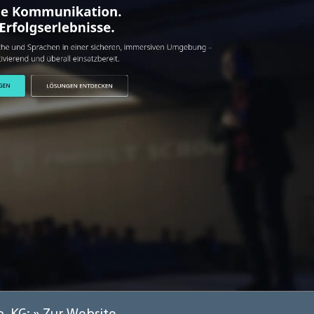
. KG:
» Zur Website