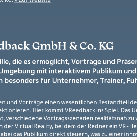
edback GmbH & Co. KG
ille, die es ermöglicht, Vorträge und Präs
ere Umgebung mit interaktivem Publikum u
ch besonders für Unternehmer, Trainer, F
onen und Vorträge einen wesentlichen Bestandteil de
ektionieren. Hier kommt VReedback ins Spiel. Das U
cht, verschiedene Vortragsszenarien realitätsnah zu 
in der Virtual Reality, bei dem der Redner ein VR-H
abei das Publikum direkt steuern, was zu einer inn