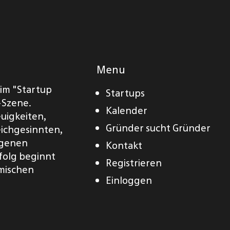
Menu
eim "Startup
Startups
-Szene.
Kalender
euigkeiten,
Gründer sucht Gründer
eichgesinnten,
eigenen
Kontakt
folg beginnt
Registrieren
amischen
Einloggen