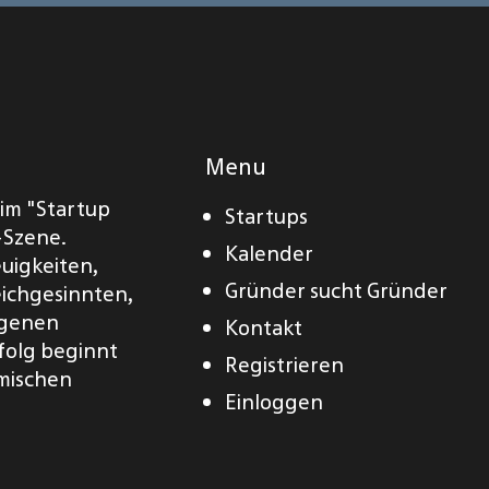
Menu
eim "Startup
Startups
-Szene.
Kalender
euigkeiten,
Gründer sucht Gründer
eichgesinnten,
eigenen
Kontakt
folg beginnt
Registrieren
amischen
Einloggen