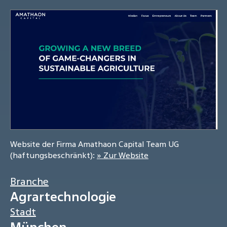
Website der Firma Amathaon Capital Team UG
(haftungsbeschränkt):
» Zur Website
Branche
Agrartechnologie
Stadt
München